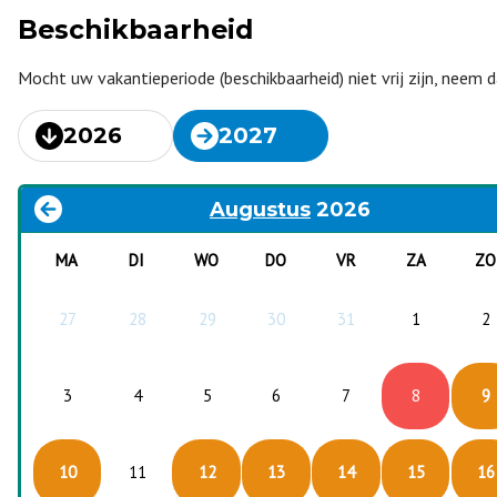
Beschikbaarheid
Mocht uw vakantieperiode (beschikbaarheid) niet vrij zijn, neem
2026
2027
Augustus
2026
MA
DI
WO
DO
VR
ZA
ZO
27
28
29
30
31
1
2
3
4
5
6
7
8
9
10
11
12
13
14
15
16