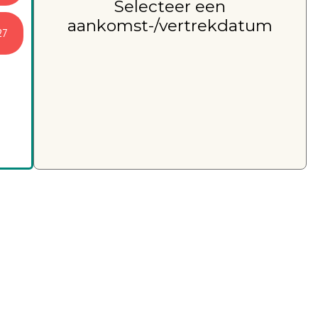
Selecteer een
aankomst-/vertrekdatum
27
4
11