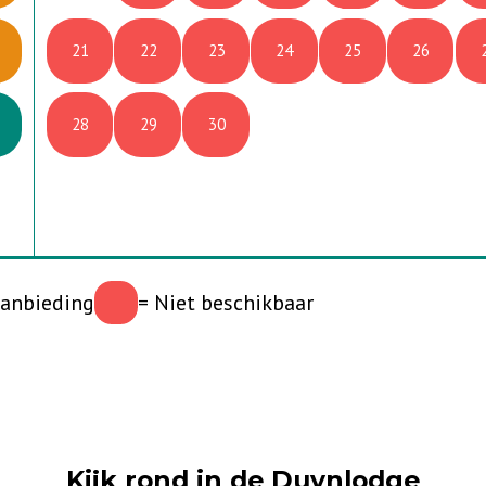
21
22
23
24
25
26
28
29
30
1
2
3
5
6
7
8
9
10
Aanbieding
= Niet beschikbaar
Kijk rond in de Duynlodge