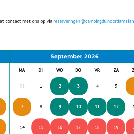
 dat contact met ons op via
reserveringen@campingduinoordamelan
September
2026
MA
DI
WO
DO
VR
ZA
31
1
2
3
4
5
7
8
9
10
11
12
14
15
16
17
18
19