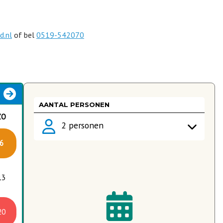
d.nl
of bel
0519-542070
AANTAL PERSONEN
ZO
2 personen
6
13
20