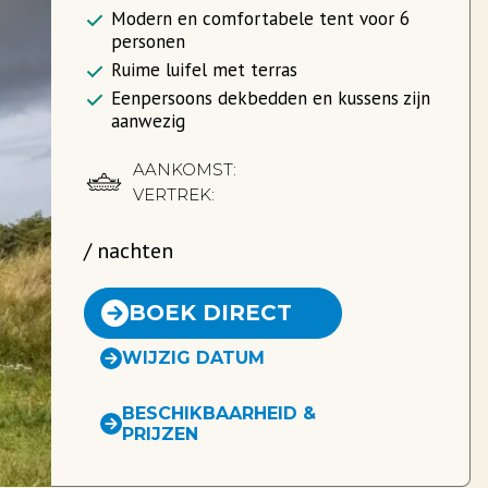
Modern en comfortabele tent voor 6
personen
Ruime luifel met terras
Eenpersoons dekbedden en kussens zijn
aanwezig
AANKOMST:
VERTREK:
/
nachten
BOEK DIRECT
WIJZIG DATUM
BESCHIKBAARHEID &
PRIJZEN