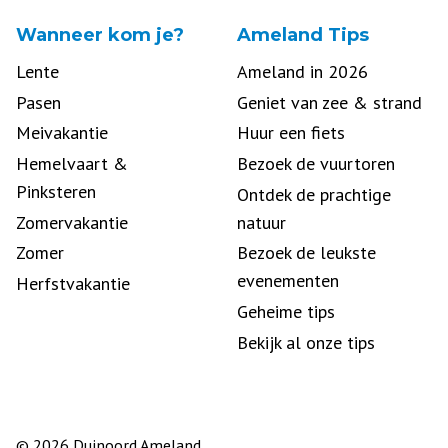
Wanneer kom je?
Ameland Tips
Lente
Ameland in 2026
Pasen
Geniet van zee & strand
Meivakantie
Huur een fiets
Hemelvaart &
Bezoek de vuurtoren
Pinksteren
Ontdek de prachtige
Zomervakantie
natuur
Zomer
Bezoek de leukste
evenementen
Herfstvakantie
Geheime tips
Bekijk al onze tips
© 2026 Duinoord Ameland