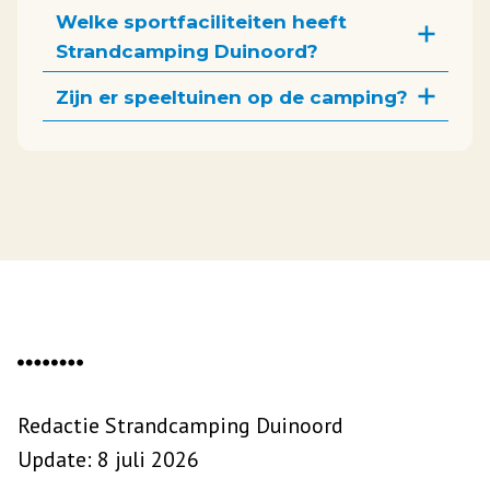
Ameland?
Welke sportfaciliteiten heeft
Strandcamping Duinoord?
Zijn er speeltuinen op de camping?
Redactie Strandcamping Duinoord
Update: 8 juli 2026