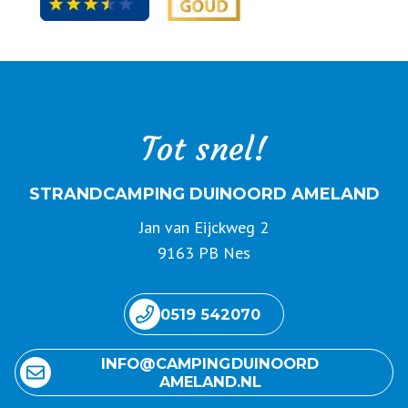
Tot snel!
STRANDCAMPING DUINOORD AMELAND
Jan van Eijckweg 2
9163 PB Nes
0519 542070
INFO@ CAMPING DUINOORD
AMELAND.NL