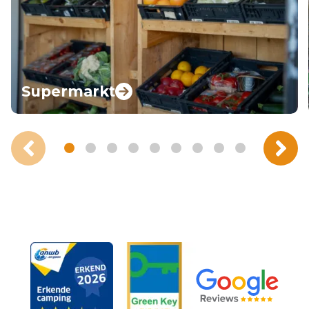
Supermarkt