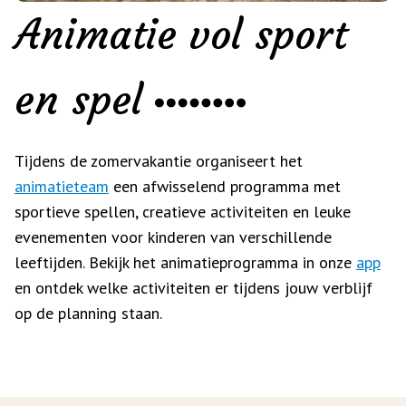
Animatie vol sport
en spel
Tijdens de zomervakantie organiseert het
animatieteam
een afwisselend programma met
sportieve spellen, creatieve activiteiten en leuke
evenementen voor kinderen van verschillende
leeftijden. Bekijk het animatieprogramma in onze
app
en ontdek welke activiteiten er tijdens jouw verblijf
op de planning staan.