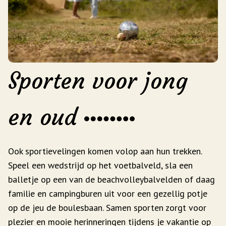
Sporten voor jong
en oud
Ook sportievelingen komen volop aan hun trekken.
Speel een wedstrijd op het voetbalveld, sla een
balletje op een van de beachvolleybalvelden of daag
familie en campingburen uit voor een gezellig potje
op de jeu de boulesbaan. Samen sporten zorgt voor
plezier en mooie herinneringen tijdens je vakantie op