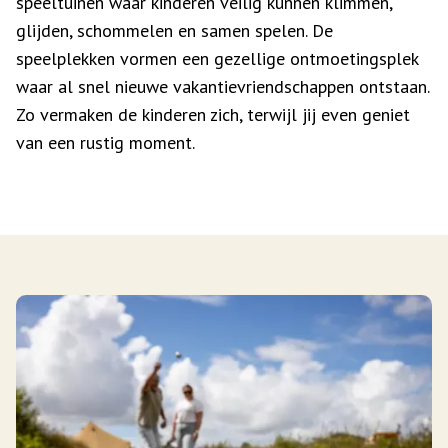
speeltuinen waar kinderen veilig kunnen klimmen,
glijden, schommelen en samen spelen. De
speelplekken vormen een gezellige ontmoetingsplek
waar al snel nieuwe vakantievriendschappen ontstaan.
Zo vermaken de kinderen zich, terwijl jij even geniet
van een rustig moment.