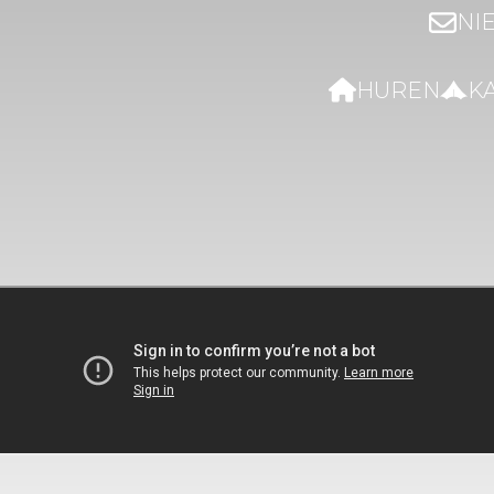
NI
HUREN
K
TELIJKE VAKANTIE OP AMELAND
ng in de duinen, direct a