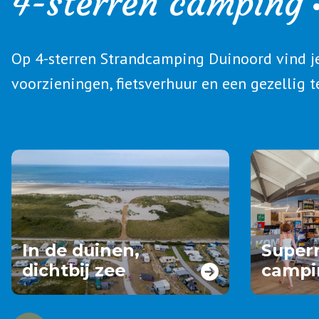
4-sterren camping
Op 4-sterren Strandcamping Duinoord vind j
voorzieningen, fietsverhuur en een gezellig t
In de duinen,
Super
dichtbij zee
campi