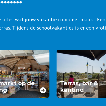
e alles wat jouw vakantie compleet maakt. Een
erras. Tijdens de schoolvakanties is er een vr
markt op de
Terras, bar &
ng
kantine