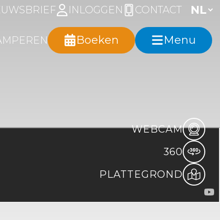
EUWSBRIEF
INLOGGEN
CONTACT
Boeken
Menu
AMPEREN
WEBCAM
360
an zee
PLATTEGROND