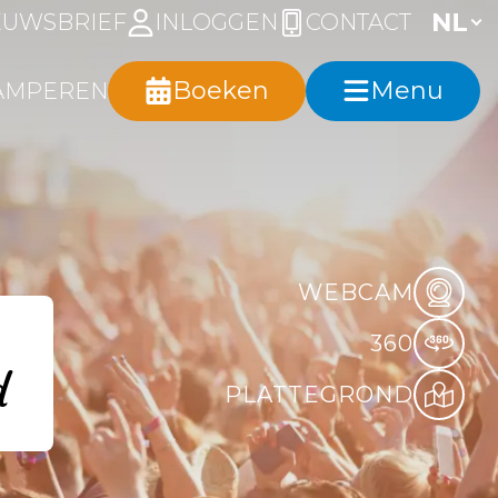
EUWSBRIEF
INLOGGEN
CONTACT
Boeken
Menu
AMPEREN
WEBCAM
360
d
PLATTEGROND