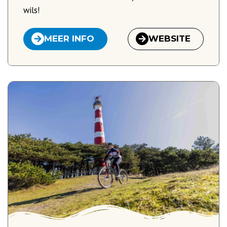
wils!
MEER INFO
WEBSITE