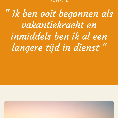
RENATE
'' Ik ben ooit begonnen als
vakantiekracht en
inmiddels ben ik al een
langere tijd in dienst ''