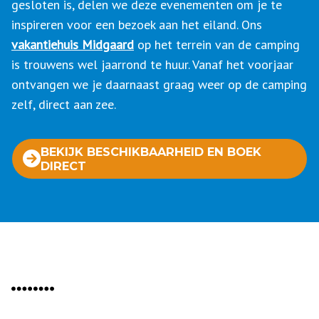
gesloten is, delen we deze evenementen om je te
inspireren voor een bezoek aan het eiland. Ons
vakantiehuis Midgaard
op het terrein van de camping
is trouwens wel jaarrond te huur. Vanaf het voorjaar
ontvangen we je daarnaast graag weer op de camping
zelf, direct aan zee.
BEKIJK BESCHIKBAARHEID EN BOEK
DIRECT