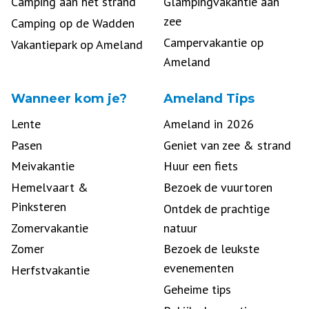
Camping aan het strand
Glampingvakantie aan
zee
Camping op de Wadden
Campervakantie op
Vakantiepark op Ameland
Ameland
Wanneer kom je?
Ameland Tips
Lente
Ameland in 2026
Pasen
Geniet van zee & strand
Meivakantie
Huur een fiets
Hemelvaart &
Bezoek de vuurtoren
Pinksteren
Ontdek de prachtige
Zomervakantie
natuur
Zomer
Bezoek de leukste
evenementen
Herfstvakantie
Geheime tips